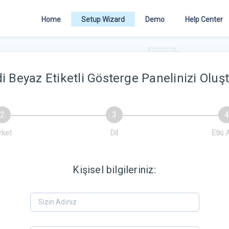
Home
Setup Wizard
Demo
Help Center
i Beyaz Etiketli Gösterge Panelinizi Oluş
rket
Dil
Etki 
Kişisel bilgileriniz: