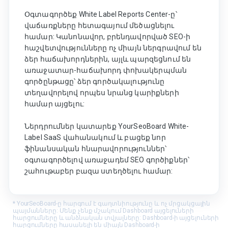
Օգտագործեք White Label Reports Center-ը՝
վաճառքները հետագայում մեծացնելու
համար: Կանոնավոր, բրենդավորված SEO-ի
հաշվետվությունները ոչ միայն ներգրավում են
ձեր հաճախորդներին, այլև պարզեցնում են
առաջատար-հաճախորդ փոխակերպման
գործընթացը՝ ձեր գործակալությունը
տեղավորելով որպես նրանց կարիքների
համար այցելու:
Ներդրումներ կատարեք YourSeoBoard White-
Label SaaS վահանակում և բացեք նոր
ֆինանսական հնարավորություններ՝
օգտագործելով առաջադեմ SEO գործիքներ՝
շահութաբեր բազա ստեղծելու համար:
* YourSeoBoard-ը հարգում է գաղտնիությունը և ոչ մրցակցային
պայմանները: Մենք չենք մշակում Dashboard այցելուների
հարցումները և անձնական տվյալները: Dashboard-ի այցելուների
հարցումները հասանելի են միայն Dashboard-ի