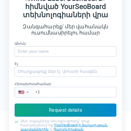
հիմնված YourSeoBoard
տեխնոլոգիաների վրա
Զանգահարեք՝ մեր վահանակն
ուսումնասիրելու համար
Անուն:
Էլ
Հեռախոսահամար:
▼
Request details
Ձեր տվյալները մուտքագրելով՝ դուք
համաձայնում եք
YourSeoBoard-ի ծառայության
պայմաններին
և
Գաղտնիության