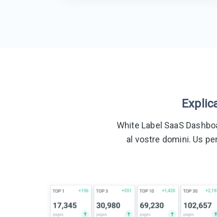
Explic
White Label SaaS Dashboar
al vostre domini. Us pe