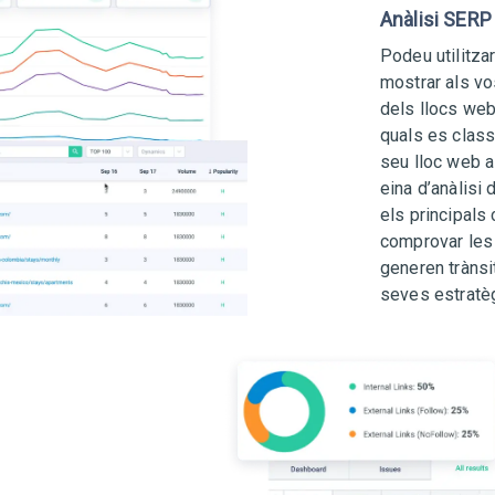
Anàlisi SERP
Podeu utilitza
mostrar als vo
dels llocs web 
quals es class
seu lloc web a
eina d’anàlisi
els principals 
comprovar les
generen trànsit
seves estratè