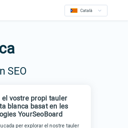
Català
nca
en SEO
el vostre propi tauler
ta blanca basat en les
logies YourSeoBoard
trucada per explorar el nostre tauler