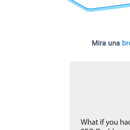
Mira una
br