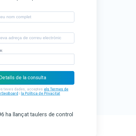
n:
Detalls de la consulta
les teves dades, acceptes
els Termes de
urSeoBoard
i
la Política de Privacitat
96
ha llançat taulers de control