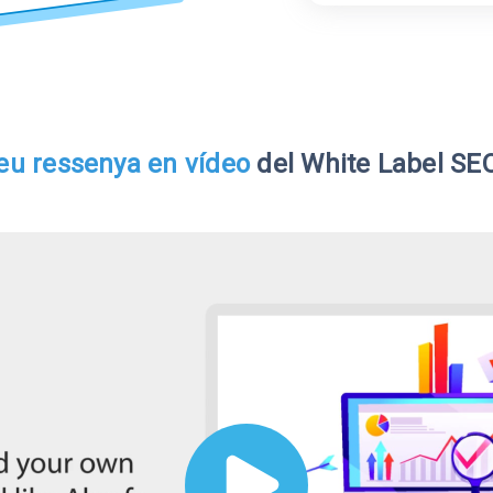
eu ressenya en vídeo
del White Label SE