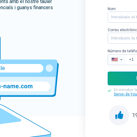
ments amb el nostre tauler
ncials i guanys financers
Nom:
Correu electrònic
Número de telèfo
▼
En introduir 
Servei de Yo
1