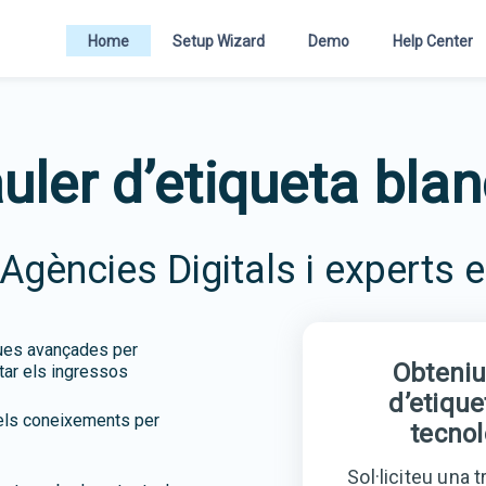
Home
Setup Wizard
Demo
Help Center
uler d’etiqueta bla
 Agències Digitals i experts 
iques avançades per
Obteniu 
tar els ingressos
d’etique
u els coneixements per
tecno
Sol·liciteu una 