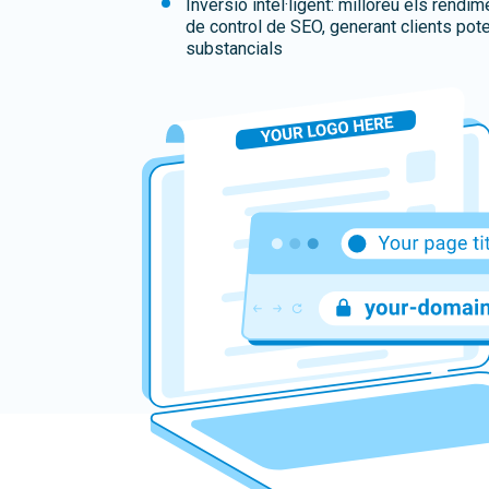
Inversió intel·ligent: milloreu els rendi
de control de SEO, generant clients pote
substancials