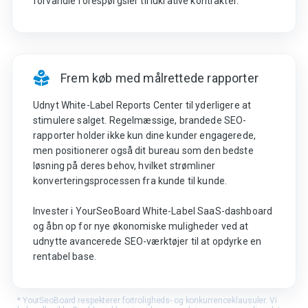
forvandle forespørgsler til lukrative kontrakter.
Frem køb med målrettede rapporter
Udnyt White-Label Reports Center til yderligere at
stimulere salget. Regelmæssige, brandede SEO-
rapporter holder ikke kun dine kunder engagerede,
men positionerer også dit bureau som den bedste
løsning på deres behov, hvilket strømliner
konverteringsprocessen fra kunde til kunde.
Invester i YourSeoBoard White-Label SaaS-dashboard
og åbn op for nye økonomiske muligheder ved at
udnytte avancerede SEO-værktøjer til at opdyrke en
rentabel base.
* YourSeoBoard respekterer fortroligheds- og konkurrenceklausuler. Vi