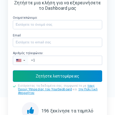
Ζητήστε μια κλήση για να εξερευνήσετε
το Dashboard μας
Ονοματεπώνυμο:
Email
Αριθμός τηλεφώνου:
▼
Ζητήστε λεπτομέρειες
Εισάγοντας τα δεδομένα σας, συμφωνείτε με
τους
Όρους Υπηρεσίας του YourSeoBoard
και
την Πολιτική
Απορρήτου
196
ξεκίνησε τα ταμπλό