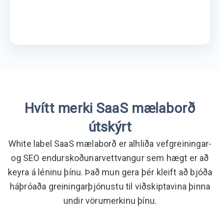
Hvítt merki SaaS mælaborð
útskýrt
White label SaaS mælaborð er alhliða vefgreiningar-
og SEO endurskoðunarvettvangur sem hægt er að
keyra á léninu þínu. Það mun gera þér kleift að bjóða
háþróaða greiningarþjónustu til viðskiptavina þinna
undir vörumerkinu þínu.