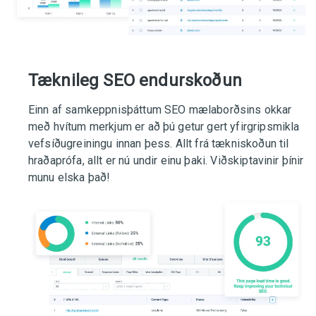
Tæknileg SEO endurskoðun
Einn af samkeppnisþáttum SEO mælaborðsins okkar
með hvítum merkjum er að þú getur gert yfirgripsmikla
vefsíðugreiningu innan þess. Allt frá tækniskoðun til
hraðaprófa, allt er nú undir einu þaki. Viðskiptavinir þínir
munu elska það!