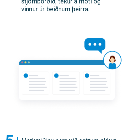
stjórnborðið, tekur á móti og
vinnur úr beiðnum þeirra.