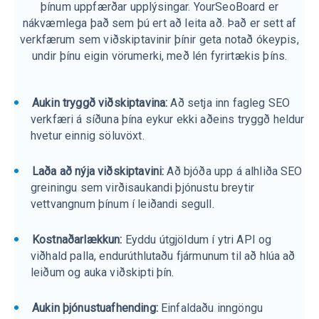
þínum uppfærðar upplýsingar. YourSeoBoard er
nákvæmlega það sem þú ert að leita að. Það er sett af
verkfærum sem viðskiptavinir þínir geta notað ókeypis,
undir þínu eigin vörumerki, með lén fyrirtækis þíns.
Aukin tryggð viðskiptavina:
Að setja inn fagleg SEO
verkfæri á síðuna þína eykur ekki aðeins tryggð heldur
hvetur einnig söluvöxt.
Laða að nýja viðskiptavini:
Að bjóða upp á alhliða SEO
greiningu sem virðisaukandi þjónustu breytir
vettvangnum þínum í leiðandi segull.
Kostnaðarlækkun:
Eyddu útgjöldum í ytri API og
viðhald palla, endurúthlutaðu fjármunum til að hlúa að
leiðum og auka viðskipti þín.
Aukin þjónustuafhending:
Einfaldaðu inngöngu