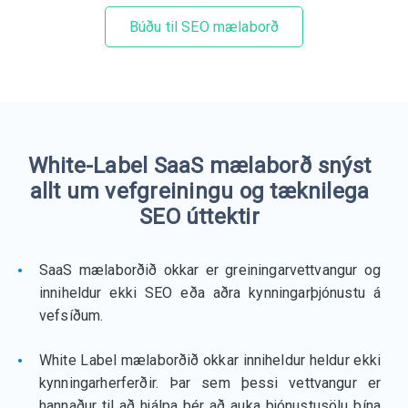
Búðu til SEO mælaborð
White-Label SaaS mælaborð snýst
allt um vefgreiningu og tæknilega
SEO úttektir
SaaS mælaborðið okkar er greiningarvettvangur og
inniheldur ekki SEO eða aðra kynningarþjónustu á
vefsíðum.
White Label mælaborðið okkar inniheldur heldur ekki
kynningarherferðir. Þar sem þessi vettvangur er
hannaður til að hjálpa þér að auka þjónustusölu þína