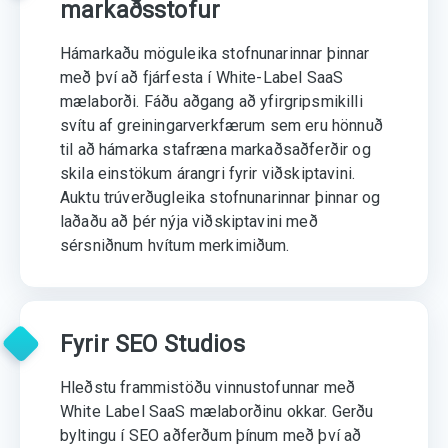
markaðsstofur
Hámarkaðu möguleika stofnunarinnar þinnar
með því að fjárfesta í White-Label SaaS
mælaborði. Fáðu aðgang að yfirgripsmikilli
svítu af greiningarverkfærum sem eru hönnuð
til að hámarka stafræna markaðsaðferðir og
skila einstökum árangri fyrir viðskiptavini.
Auktu trúverðugleika stofnunarinnar þinnar og
laðaðu að þér nýja viðskiptavini með
sérsniðnum hvítum merkimiðum.
Fyrir SEO Studios
Hleðstu frammistöðu vinnustofunnar með
White Label SaaS mælaborðinu okkar. Gerðu
byltingu í SEO aðferðum þínum með því að