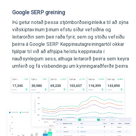
Google SERP greining
Þú getur notað þessa stjórnborðseiginleika til að sýna
viðskiptavinum þínum efstu síður vefsíðna og
leitarorðin sem þeir raða fyrir, sem og stöðu vefsíðu
þeirra á Google SERP. Keppinautagreiningartól okkar
hjálpar til við að afhjúpa helstu keppinauta í
nauðsynlegum sess, athuga leitarorð þeirra sem keyra
umferð og fá vísbendingu um kynningaraðferðir þeirra.