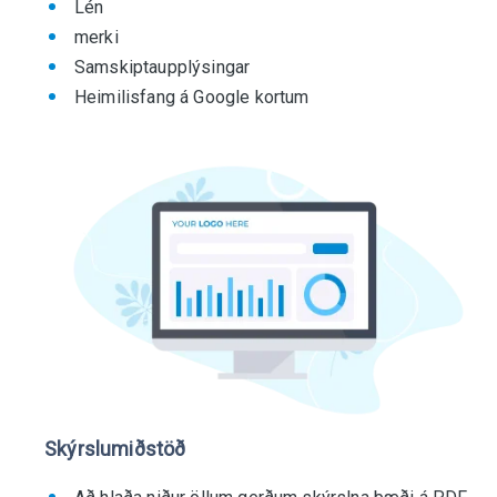
Lén
merki
Samskiptaupplýsingar
Heimilisfang á Google kortum
Skýrslumiðstöð