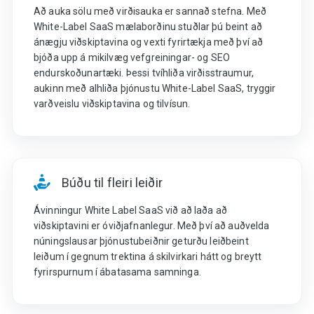
Að auka sölu með virðisauka er sannað stefna. Með
White-Label SaaS mælaborðinu stuðlar þú beint að
ánægju viðskiptavina og vexti fyrirtækja með því að
bjóða upp á mikilvæg vefgreiningar- og SEO
endurskoðunartæki. Þessi tvíhliða virðisstraumur,
aukinn með alhliða þjónustu White-Label SaaS, tryggir
varðveislu viðskiptavina og tilvísun.
Búðu til fleiri leiðir
Ávinningur White Label SaaS við að laða að
viðskiptavini er óviðjafnanlegur. Með því að auðvelda
núningslausar þjónustubeiðnir geturðu leiðbeint
leiðum í gegnum trektina á skilvirkari hátt og breytt
fyrirspurnum í ábatasama samninga.