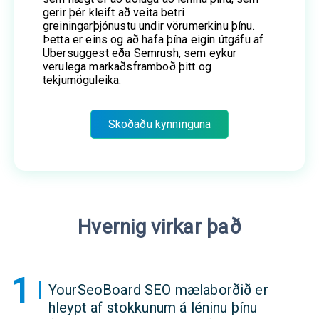
gerir þér kleift að veita betri
greiningarþjónustu undir vörumerkinu þínu.
Þetta er eins og að hafa þína eigin útgáfu af
Ubersuggest eða Semrush, sem eykur
verulega markaðsframboð þitt og
tekjumöguleika.
Skoðaðu kynninguna
Hvernig virkar það
1
YourSeoBoard SEO mælaborðið er
hleypt af stokkunum á léninu þínu