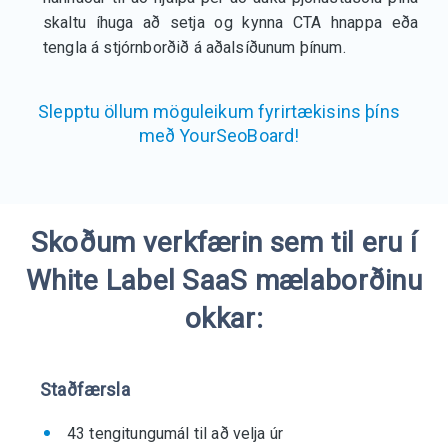
skaltu íhuga að setja og kynna CTA hnappa eða
tengla á stjórnborðið á aðalsíðunum þínum.
Slepptu öllum möguleikum fyrirtækisins þíns
með YourSeoBoard!
Skoðum verkfærin sem til eru í
White Label SaaS mælaborðinu
okkar:
Staðfærsla
43 tengitungumál til að velja úr