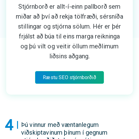
Stjórnborð er allt-í-einn pallborð sem
miðar að því að rekja tölfræði, sérsníða
stillingar og stjórna sölum. Hér er þér
frjálst að búa til eins marga reikninga
og þú vilt og veitir öllum meðlimum
liðsins aðgang.
Ræstu SEO stjórnborðið
4
Þú vinnur með væntanlegum
viðskiptavinum þínum í gegnum