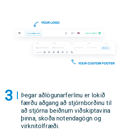
3
Þegar aðlögunarferlinu er lokið
færðu aðgang að stjórnborðinu til
að stjórna beiðnum viðskiptavina
þinna, skoða notendagögn og
virknitölfræði.