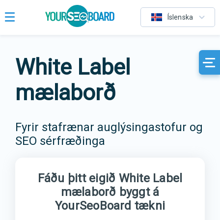
Íslenska
White Label
mælaborð
Fyrir stafrænar auglýsingastofur og
SEO sérfræðinga
Fáðu þitt eigið White Label
mælaborð byggt á
YourSeoBoard tækni