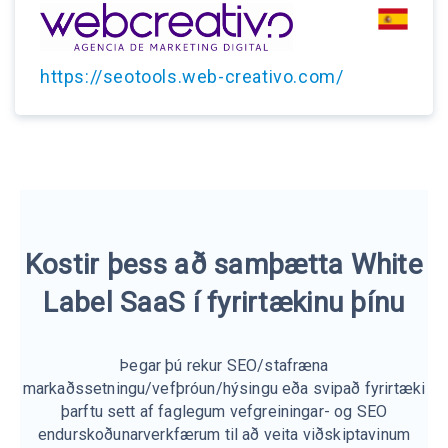
https://seotools.web-creativo.com/
Kostir þess að samþætta White
Label SaaS í fyrirtækinu þínu
Þegar þú rekur SEO/stafræna
markaðssetningu/vefþróun/hýsingu eða svipað fyrirtæki
þarftu sett af faglegum vefgreiningar- og SEO
endurskoðunarverkfærum til að veita viðskiptavinum