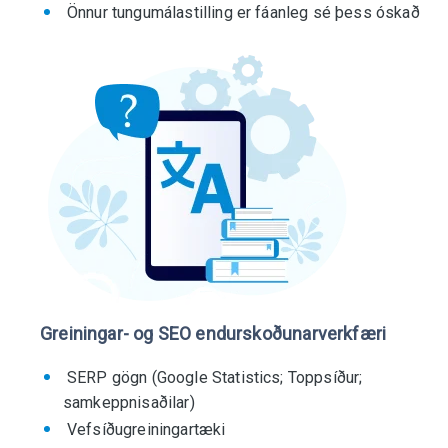
Önnur tungumálastilling er fáanleg sé þess óskað
Greiningar- og SEO endurskoðunarverkfæri
SERP gögn (Google Statistics; Toppsíður;
samkeppnisaðilar)
Vefsíðugreiningartæki