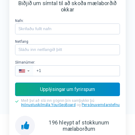
Biðjið um símtal til að skoða mælaborðið
okkar
Nafn:
Netfang
Símanúmer:
▼
Upplýsingar um fyrirspurn
Með því að slá inn gögnin þín samþykkir þú
Þjónustuskilmála YourSeoBoard
og
Persónuverndarstefnu
196
hleypt af stokkunum
mælaborðum