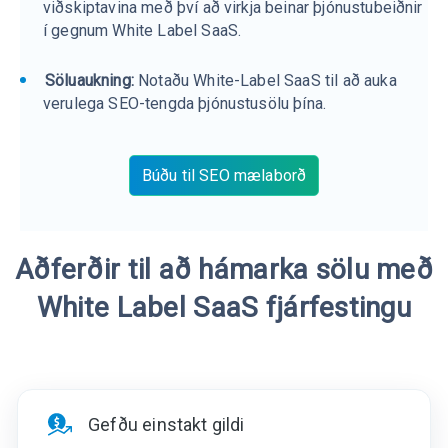
viðskiptavina með því að virkja beinar þjónustubeiðnir
í gegnum White Label SaaS.
Söluaukning:
Notaðu White-Label SaaS til að auka
verulega SEO-tengda þjónustusölu þína.
Búðu til SEO mælaborð
Aðferðir til að hámarka sölu með
White Label SaaS fjárfestingu
Gefðu einstakt gildi