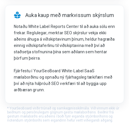
Auka kaup með markvissum skýrslum
Notaðu White Label Reports Center til að auka sölu enn
frekar. Reglulegar, merktar SEO skýrslur vekja ekki
aðeins áhuga á viðskiptavinum þínum, heldur hagræða
einnig viðskiptaferlinu til viðskiptavina með því að
staðsetja stofnunina þína sem aðilann sem hentar
þörfum þeirra.
Fjárfestu í YourSeoBoard White-Label SaaS
mælaborðinu og opnaðu ný fjárhagsleg tækifæri með
því að nýta háþróuð SEO verkfæri til að byggja upp
arðbæran grunn.
* YourSeoBoard virðir trúnað og samkeppnisskilmála. Við vinnum ekki úr
beiðnum og persónulegum gögnum gesta mælaborðsins. Beiðnir frá
gestum mælaborðs eru aðeins í boði fyrir eiganda stjórnborðsins og
notendum stjórnborðs sem eigandinn hefur veitt viðeigandi aðgang.