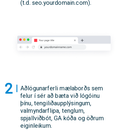
(t.d. seo.yourdomain.com).
2
Aðlögunarferli mælaborðs sem
felur í sér að bæta við lógóinu
þínu, tengiliðaupplýsingum,
valmyndarflipa, tenglum,
spjallviðbót, GA kóða og öðrum
eiginleikum.