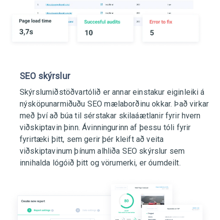
SEO skýrslur
Skýrslumiðstöðvartólið er annar einstakur eiginleiki á
nýsköpunarmiðuðu SEO mælaborðinu okkar. Það virkar
með því að búa til sérstakar skilaáætlanir fyrir hvern
viðskiptavin þinn. Ávinningurinn af þessu tóli fyrir
fyrirtæki þitt, sem gerir þér kleift að veita
viðskiptavinum þínum alhliða SEO skýrslur sem
innihalda lógóið þitt og vörumerki, er óumdeilt.