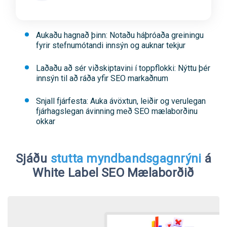
Aukaðu hagnað þinn: Notaðu háþróaða greiningu
fyrir stefnumótandi innsýn og auknar tekjur
Laðaðu að sér viðskiptavini í toppflokki: Nýttu þér
innsýn til að ráða yfir SEO markaðnum
Snjall fjárfesta: Auka ávöxtun, leiðir og verulegan
fjárhagslegan ávinning með SEO mælaborðinu
okkar
Sjáðu
stutta myndbandsgagnrýni
á
White Label SEO Mælaborðið