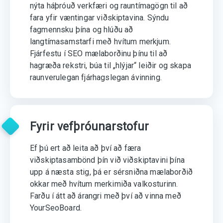
nýta háþróuð verkfæri og rauntímagögn til að
fara yfir væntingar viðskiptavina. Sýndu
fagmennsku þína og hlúðu að
langtímasamstarfi með hvítum merkjum.
Fjárfestu í SEO mælaborðinu þínu til að
hagræða rekstri, búa til „hlýjar“ leiðir og skapa
raunverulegan fjárhagslegan ávinning.
Fyrir vefþróunarstofur
Ef þú ert að leita að því að færa
viðskiptasambönd þín við viðskiptavini þína
upp á næsta stig, þá er sérsniðna mælaborðið
okkar með hvítum merkimiða valkosturinn.
Farðu í átt að árangri með því að vinna með
YourSeoBoard.