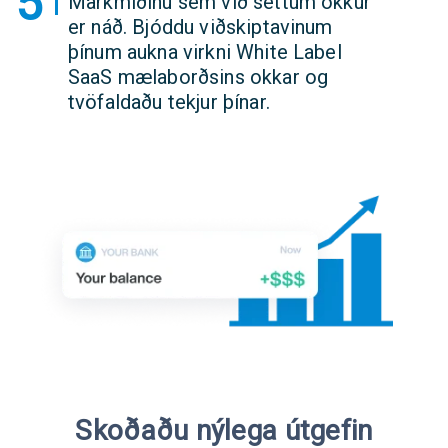
5
Markmiðinu sem við settum okkur
er náð. Bjóddu viðskiptavinum
þínum aukna virkni White Label
SaaS mælaborðsins okkar og
tvöfaldaðu tekjur þínar.
Skoðaðu nýlega útgefin