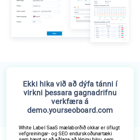
Ekki hika við að dýfa tánni í
virkni þessara gagnadrifnu
verkfæra á
demo.yourseoboard.com
White Label SaaS mælaborðið okkar er öflugt
vefgreiningar- og SEO endurskoðunartæki
sem hægt er að aðlaga að léninu þínu, sem