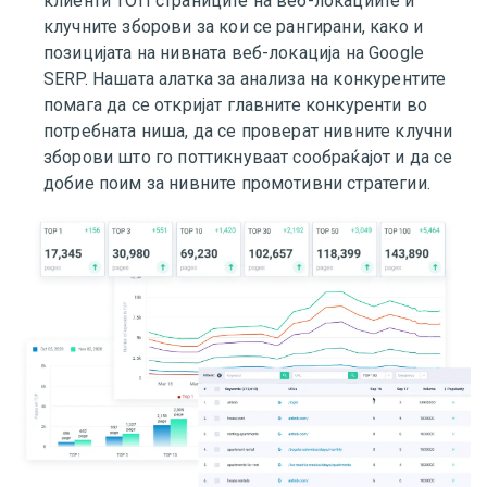
клиенти ТОП страниците на веб-локациите и
клучните зборови за кои се рангирани, како и
позицијата на нивната веб-локација на Google
SERP. Нашата алатка за анализа на конкурентите
помага да се откријат главните конкуренти во
потребната ниша, да се проверат нивните клучни
зборови што го поттикнуваат сообраќајот и да се
добие поим за нивните промотивни стратегии.