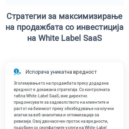
Стратегии за максимизирање
на продажбата со инвестиција
на White Label SaaS
Испорача уникатна вредност
Зголемувањето на продажбата преку додадена
вредност е докажана стратегија. Со контролната
табла White-Label SaaS, вие директно
придонесувате за задоволството на клиентите и
растот на бизнисот преку обезбедување на клучни
алатки за веб-аналитика и оптимизација за
ревизија. Овој двонасочен проток на вредности,
подобрен со сеопфатните услуги на White-Label