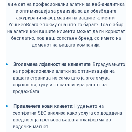
ви е сет на професионални алатки за веб-аналитика
и оптимизација за ревизија за да обезбедите
ажурирани информации на вашите клиенти.
YourSeoBoard е токму она што го барате. Тоа е збир
на алатки кои вашите клиенти можат да ги користат
бесплатно, под ваш сопствен бренд, со името на
доменот на вашата компанија.
Зголемена лојалност на клиентите:
Вградувањето
на професионални алатки за оптимизација на
вашата страница не само што ја зголемува
лојалноста, туку и го катализира растот на
продажбата.
Привлечете нови клиенти:
Нудењето на
сеопфатна SEO анализа како услуга со додадена
вредност ја претвора вашата платформа во
водечки магнет.