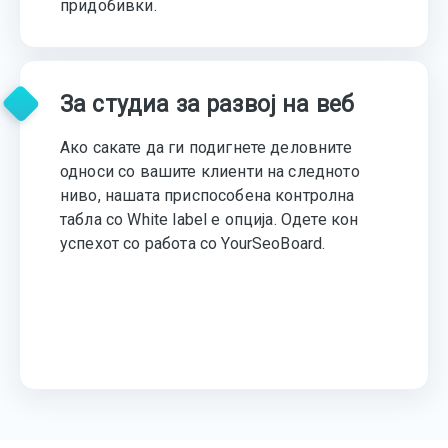
придобивки.
За студиа за развој на веб
Ако сакате да ги подигнете деловните
односи со вашите клиенти на следното
ниво, нашата приспособена контролна
табла со White label е опција. Одете кон
успехот со работа со YourSeoBoard.