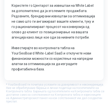
Користете го Центарот за извештаи на White Label
за дополнително да ја зголемите продажбата.
Редовните, брендирани извештаи за оптимизација
не само што ги ангажираат вашите клиенти, туку и
го рационализираат процесот на конверзија од
олово до клиент со позиционирање на вашата
агенција како лице кое оди за нивните потреби.
Инвестирајте во контролната табла на
YourSeoBoard White-Label SaaS и отклучете нови
финансиски можности со користење на напредни
алатки за оптимизација за да изградите
профитабилна база.
* YourSeoBoard ги почитува условите за доверливост и неконкуренција.
Ние не обработуваме барања и лични податоци на посетителите на
Контролната табла. Барањата од посетителите на Контролната табла се
достапни само за сопственикот на Контролната табла и корисниците
на Администраторскиот панел на кои сопственикот им дал соодветен
пристап.