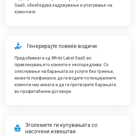
SaaS, обезбедува задржување и упатување на
клиентите.
Генерирајте повеќе водичи
Придобивката од White Label SaaS во
привлекувањето клиенти е неспоредлива. Со
олеснување на барањата за услуги без триење,
можете поефикасно да ги водите потенцијалните
клиенти низ инката и да ги претворите барањата
во профитабилни договори.
Зголемете ги купувањата со
насочени извештаи