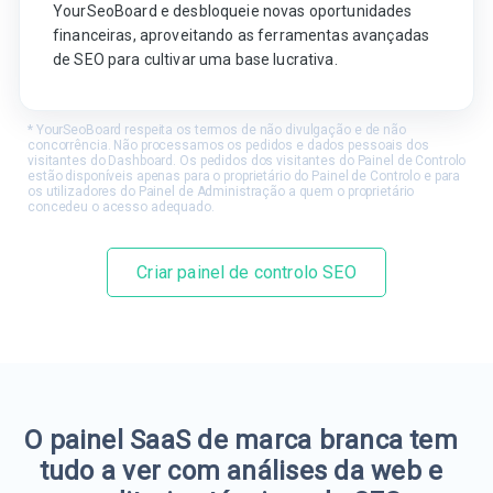
YourSeoBoard e desbloqueie novas oportunidades
financeiras, aproveitando as ferramentas avançadas
de SEO para cultivar uma base lucrativa.
* YourSeoBoard respeita os termos de não divulgação e de não
concorrência. Não processamos os pedidos e dados pessoais dos
visitantes do Dashboard. Os pedidos dos visitantes do Painel de Controlo
estão disponíveis apenas para o proprietário do Painel de Controlo e para
os utilizadores do Painel de Administração a quem o proprietário
concedeu o acesso adequado.
Criar painel de controlo SEO
O painel SaaS de marca branca tem
tudo a ver com análises da web e