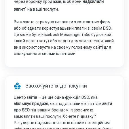
через воронку продажів, щоб вони
надсилали
*
запит
на ваші послуги.
Ви можете отримувати запити з контактних форм
або об’єднати користувацький плагін зі своїм DSD.
Це може бути Facebook Messenger (або будь-який
інший плагін чату) або плагін для замовлення, який
ви використовуєте на своєму головному сайті для
спілкування зі своїми клієнтами.
Заохочуйте їх до покупки
Центр звітів – це ще одна функція DSD, яка
збільшує продажі
, яка надає вашим клієнтам
звіти
про SEO
під вашим брендом і заохочує їх
замовляти ваші послуги. Хочете підказку?
Регулярне надсилання звітів вашим потенційним
клієнтам допоможе вам перетворити потенційних