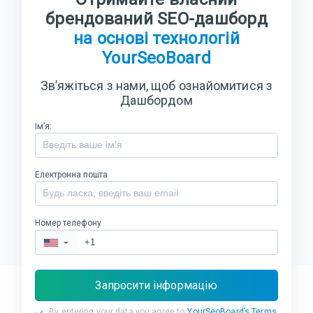
брендований SEO-дашборд
на основі технологій
YourSeoBoard
Зв’яжіться з нами, щоб ознайомитися з
Дашбордом
Ім’я:
Електронна пошта
Номер телефону
▼
Запросити інформацію
By entering your data you agree to
YourSeoBoard’s Terms