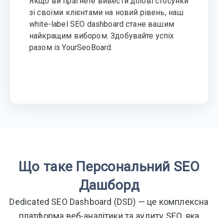
Якщо ви прагнете вивести ділові стосунки
зі своїми клієнтами на новий рівень, наш
white-label SEO dashboard стане вашим
найкращим вибором. Здобувайте успіх
разом із YourSeoBoard.
Що таке Персональний SEO
Дашборд
Dedicated SEO Dashboard (DSD) — це комплексна
платформа веб-аналітики та аудиту SEO, яка