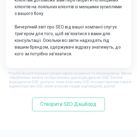
клієнтів на лояльних клієнтів із меншими зусиллями
з вашого боку.
Вичерпний звіт про SEO від вашої компанії слугує
тригером для того, щоб зв’язатися з вами для
консультації. Оскільки всі звіти надходять під
вашим брендом, одержувачі відразу знатимуть, до
кого їм потрібно зв’язатися.
YourSeoBoard поважає умови нерозголошення та неконкуренції. Ми не
*
обробляємо запити та персональні дані відвідувачів DSD. Запити
відвідувачів DSD доступні лише власнику DSD та користувачам панелі
адміністратора DSD, яким власник надав відповідний доступ.
Створити SEO Дашборд